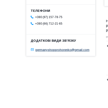
+380 (97) 157-78-75
Н
+380 (66) 712-21-65
р
р
✅
germanyshopprohorenko@gmail.com