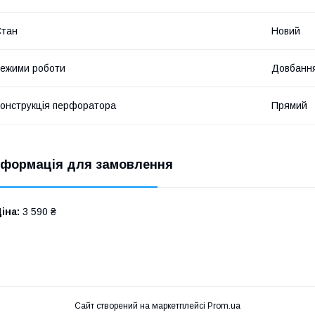
Стан
Новий
ежими роботи
Довбання
онструкція перфоратора
Прямий
нформація для замовлення
іна:
3 590 ₴
Сайт створений на маркетплейсі
Prom.ua