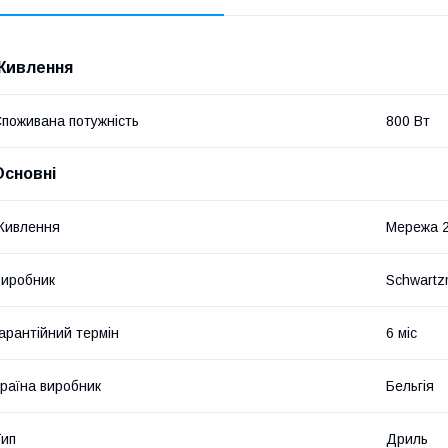
Живлення
поживана потужність
800 Вт
Основні
Живлення
Мережа 
иробник
Schwart
арантійний термін
6 міс
раїна виробник
Бельгія
ип
Дриль