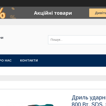
ини
РО НАС
КОНТАКТИ
Дриль ударн
800 Вт, SDS,