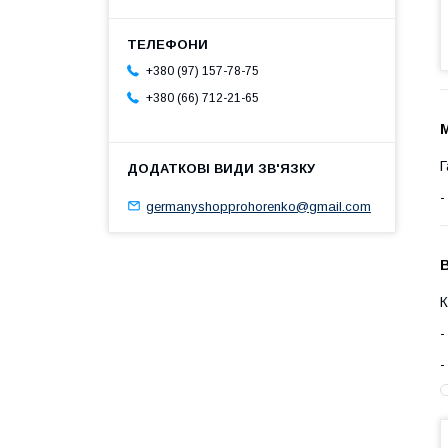
+380 (97) 157-78-75
+380 (66) 712-21-65
М
Г
germanyshopprohorenko@gmail.com
К