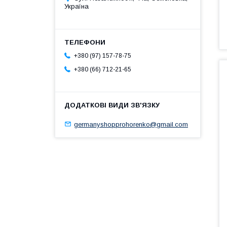
Україна
+380 (97) 157-78-75
+380 (66) 712-21-65
germanyshopprohorenko@gmail.com