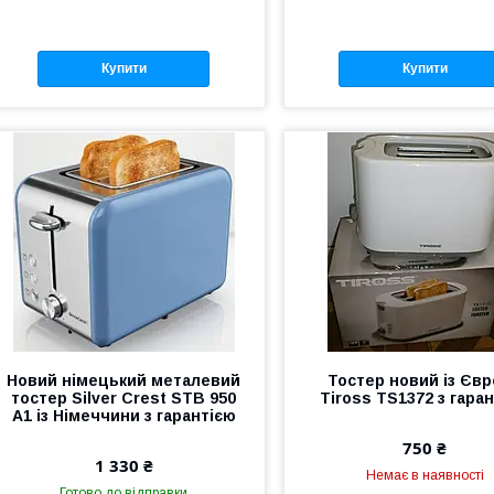
Купити
Купити
Новий німецький металевий
Тостер новий із Єв
тостер Silver Crest STB 950
Tiross TS1372 з гара
A1 із Німеччини з гарантією
750 ₴
1 330 ₴
Немає в наявності
Готово до відправки