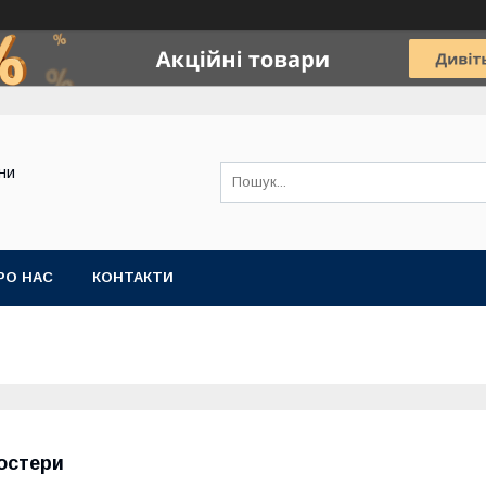
ини
РО НАС
КОНТАКТИ
остери