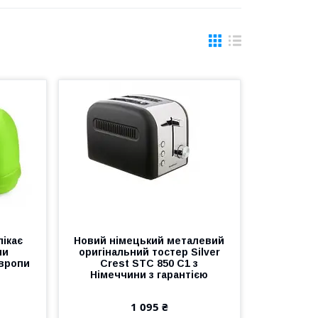
пікає
Новий німецький металевий
ми
оригінальний тостер Silver
Європи
Crest STC 850 C1 з
Німеччини з гарантією
1 095 ₴