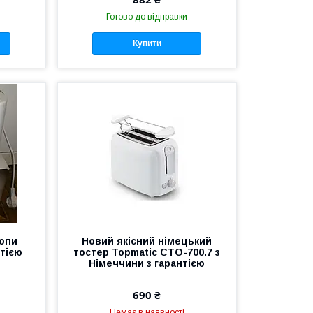
Готово до відправки
Купити
ропи
Новий якісний німецький
нтією
тостер Topmatic CTO-700.7 з
Німеччини з гарантією
690 ₴
Немає в наявності