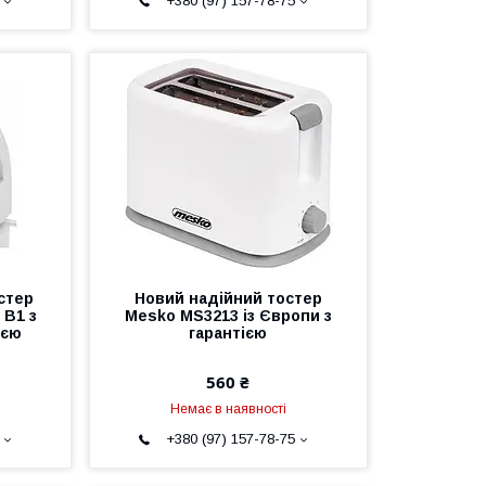
+380 (97) 157-78-75
стер
Новий надійний тостер
 B1 з
Mesko MS3213 із Європи з
ією
гарантією
560 ₴
Немає в наявності
+380 (97) 157-78-75