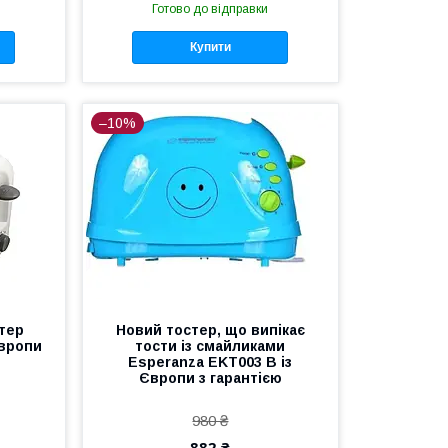
Готово до відправки
Купити
–10%
тер
Новий тостер, що випікає
Європи
тости із смайликами
Esperanza EKT003 B із
Європи з гарантією
980 ₴
882 ₴