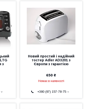
цький
Новий простий і надійний
SLTG
тостер Adler AD3201 з
и з
Європи з гарантією
650 ₴
Немає в наявності
+380 (97) 157-78-75