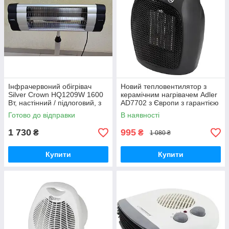
Інфрачервоний обігрівач
Новий тепловентилятор з
Silver Crown HQ1209W 1600
керамічним нагрівачем Adler
Вт, настінний / підлоговий, з
AD7702 з Європи з гарантією
термостатом, для дому,
Готово до відправки
В наявності
тераси, альтанки.
1 730
995
₴
₴
1 080 ₴
Купити
Купити