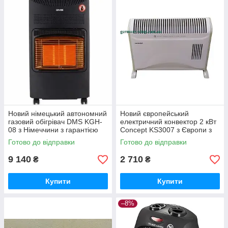
Новий німецький автономний
Новий європейський
газовий обігрівач DMS KGH-
електричний конвектор 2 кВт
08 з Німеччини з гарантією
Concept KS3007 з Європи з
гарантією
Готово до відправки
Готово до відправки
9 140
2 710
₴
₴
Купити
Купити
–8%