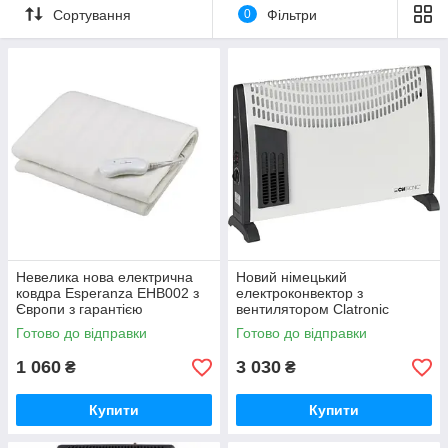
Сортування
0
Фільтри
Невелика нова електрична
Новий німецький
ковдра Esperanza EHB002 з
електроконвектор з
Європи з гарантією
вентилятором Clatronic
KH3433 з Німеччини з
Готово до відправки
Готово до відправки
гарантією
1 060
3 030
₴
₴
Купити
Купити