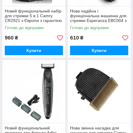
Новий функціональний набір
Нова надійна і
для стрижки 5 в 1 Camry
функціональна машинка для
CR2921 з Європи з гарантією
стрижки Esperanza EBC004 з
Європи з гарантією
Готово до відправки
Готово до відправки
960
610
₴
₴
Купити
Купити
Новий функціональний
Нова змінна насадка для
триммер для бороди Adler
машинки для стрижки Camry