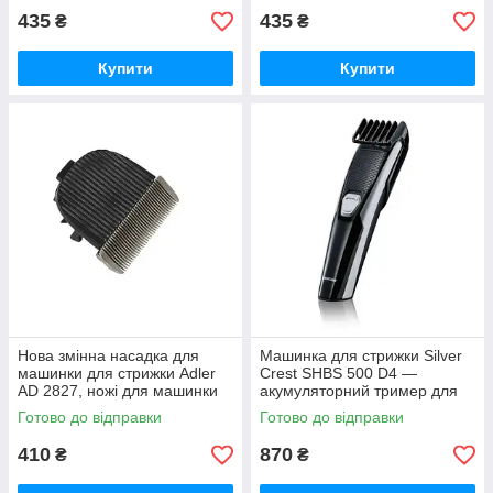
435
435
₴
₴
Купити
Купити
Нова змінна насадка для
Машинка для стрижки Silver
машинки для стрижки Adler
Crest SHBS 500 D4 —
AD 2827, ножі для машинки
акумуляторний тример для
для стрижки Adler AD 2827 з
волосся та бороди (до 60 хв)
Готово до відправки
Готово до відправки
Європи.
410
870
₴
₴