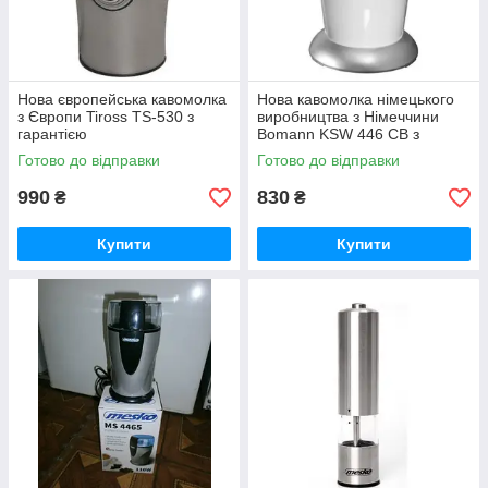
Нова європейська кавомолка
Нова кавомолка німецького
з Європи Tiross TS-530 з
виробництва з Німеччини
гарантією
Bomann KSW 446 CB з
гарантією
Готово до відправки
Готово до відправки
990
830
₴
₴
Купити
Купити