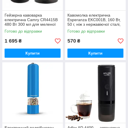
Гейзерна кавоварка
Кавомолка електрична
електрична Camry CR4415B
Esperanza EKC001B, 160 Вт,
480 Вт 300 мл для меленої
50 г, ніж з нержавіючої сталі,
кави з обертанням 360° та
імпульсний режим
Готово до відправки
Готово до відправки
автоматичним вимкненням
чорна
1 695
570
₴
₴
Купити
Купити
Електричний подрібнювач
Adler AD 4400 — автономна