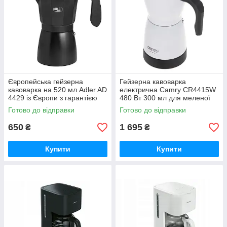
Європейська гейзерна
Гейзерна кавоварка
кавоварка на 520 мл Adler AD
електрична Camry CR4415W
4429 із Європи з гарантією
480 Вт 300 мл для меленої
кави з обертанням 360° та
Готово до відправки
Готово до відправки
автоматичним вимкненням
біла
650
1 695
₴
₴
Купити
Купити