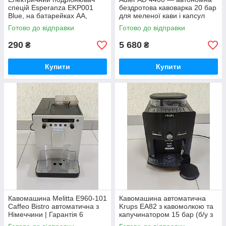
спецій Esperanza EKP001
бездротова кавоварка 20 бар
Blue, на батарейках AA,
для меленої кави і капсул
автоматичний млинок для
Готово до відправки
Готово до відправки
перцю та солі, LED
підсвічування
290
5 680
₴
₴
Купити
Купити
Кавомашина Melitta E960-101
Кавомашина автоматична
Caffeo Bistro автоматична з
Krups EA82 з кавомолкою та
Німеччини | Гарантія 6
капучинатором 15 бар (б/у з
місяців | Для зернової та
Німеччини, гарантія 6 міс)