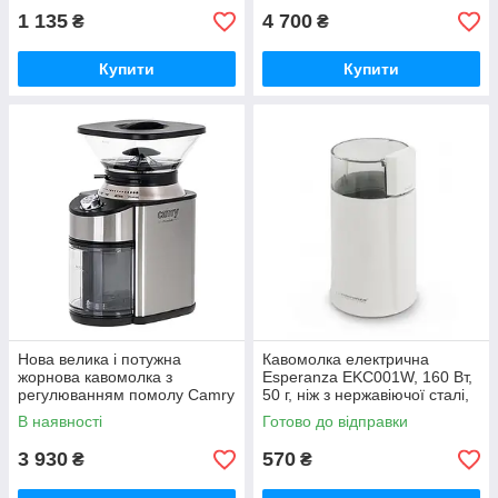
1 135
4 700
₴
₴
Купити
Купити
Нова велика і потужна
Кавомолка електрична
жорнова кавомолка з
Esperanza EKC001W, 160 Вт,
регулюванням помолу Camry
50 г, ніж з нержавіючої сталі,
CR 4443 з Європи з
імпульсний режим
В наявності
Готово до відправки
гарантією
3 930
570
₴
₴