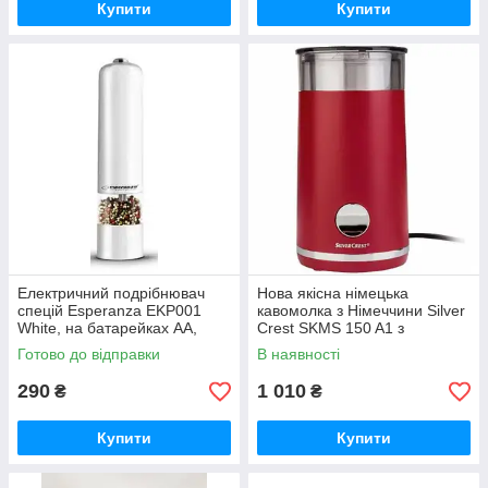
Купити
Купити
Електричний подрібнювач
Нова якісна німецька
спецій Esperanza EKP001
кавомолка з Німеччини Silver
White, на батарейках AA,
Crest SKMS 150 A1 з
автоматичний млинок для
гарантією
Готово до відправки
В наявності
перцю та солі, LED
підсвічування
290
1 010
₴
₴
Купити
Купити