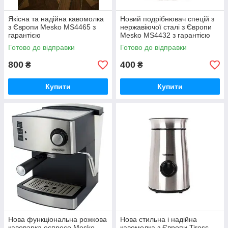
Якісна та надійна кавомолка
Новий подрібнювач спецій з
з Європи Mesko MS4465 з
нержавіючої сталі з Європи
гарантією
Mesko MS4432 з гарантією
Готово до відправки
Готово до відправки
800
400
₴
₴
Купити
Купити
Нова функціональна рожкова
Нова стильна і надійна
кавоварка еспресо Mesko
кавомолка з Європи Tiross