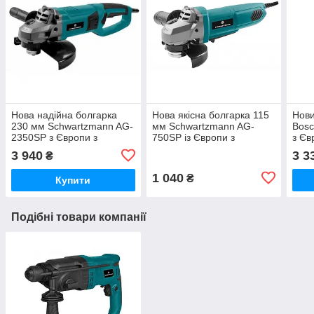
Нова надійна болгарка
Нова якісна болгарка 115
Нови
230 мм Schwartzmann AG-
мм Schwartzmann AG-
Bosc
2350SP з Європи з
750SP із Європи з
з Єв
гарантією
гарантією
3 940
3 3
₴
1 040
₴
Купити
Подібні товари компанії