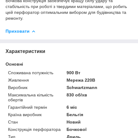
Бочкова конструкція забезпечує кращу силу удару та
стабільність при роботі з твердими матеріалами, що робить
цей перфоратор оптимальним вибором для будівництва та
ремонту.
Приховати
Характеристики
Основні
Споживана потужність
900 Вт
Живлення
Мережа 220В
Виробник
Schwartzmann
Максимальна кількість
830 об/хв
обертів
Гарантійний термін
6 міс
Країна виробник
Бельгія
Стан
Новий
Конструкція перфоратора
Бочкової
Тип
Дриль