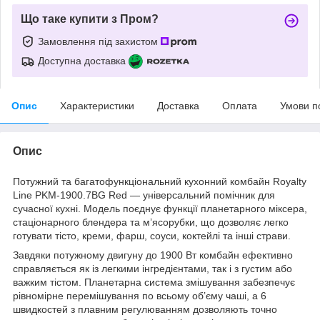
Що таке купити з Пром?
Замовлення під захистом
Доступна доставка
Опис
Характеристики
Доставка
Оплата
Умови п
Опис
Потужний та багатофункціональний кухонний комбайн Royalty
Line PKM-1900.7BG Red — універсальний помічник для
сучасної кухні. Модель поєднує функції планетарного міксера,
стаціонарного блендера та м’ясорубки, що дозволяє легко
готувати тісто, креми, фарш, соуси, коктейлі та інші страви.
Завдяки потужному двигуну до 1900 Вт комбайн ефективно
справляється як із легкими інгредієнтами, так і з густим або
важким тістом. Планетарна система змішування забезпечує
рівномірне перемішування по всьому об’єму чаші, а 6
швидкостей з плавним регулюванням дозволяють точно