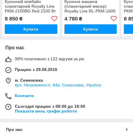
Кухонний комбайн
Кухонна машина
Кухо
планетарний Royalty Line
(планетарний міксер)
план
PKM-2100BG Red 2100 Вт
Royalty Line RL-PKM-1600
PKM-
з блендером і
Red, 1600 Вт, чаша 5.5 л,
Вт з
8 850
4 780
8 8
₴
₴
м’ясорубкою, чаша 7.5 л,
6 швидкостей +
м’яс
скляний блендер 1.5 л
імпульсний режим
скля
Купити
Купити
Про нас
98% позитивних з 122 відгуків за рік
Працює з 29.08.2016
м. Семеновка
вул. Незалежності, 44а, Семеновка, Україна
Контакти
Сьогодні працює з 08:00 до 18:00
Показати весь графік роботи
Про нас