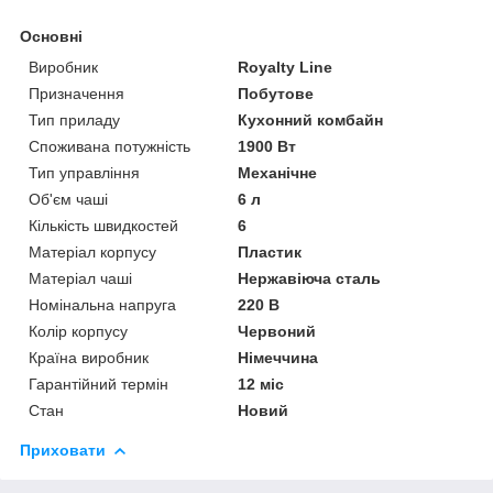
Основні
Виробник
Royalty Line
Призначення
Побутове
Тип приладу
Кухонний комбайн
Споживана потужність
1900 Вт
Тип управління
Механічне
Об'єм чаші
6 л
Кількість швидкостей
6
Матеріал корпусу
Пластик
Матеріал чаші
Нержавіюча сталь
Номінальна напруга
220 В
Колір корпусу
Червоний
Країна виробник
Німеччина
Гарантійний термін
12 міс
Стан
Новий
Приховати