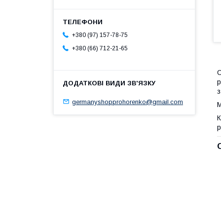
+380 (97) 157-78-75
+380 (66) 712-21-65
С
р
з
germanyshopprohorenko@gmail.com
М
К
р