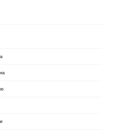
za
на
цю
ки