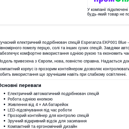
У компанії підключені
будь-який товар не п
учасний електричний подрібнювач спецій Esperanza EKP001 Blue 
івномірного помелу перцю, солі та інших сухих спецій. Завдяки ав
абезпечує комфортне використання однією рукою та економить час 
одель привезена з Європи, нова, повністю справна. Надається док
омпактний корпус із прозорим контейнером дозволяє контролювати 
обить використання ще зручнішим навіть при слабкому освітленні.
Основні переваги
Електричний автоматичний подрібнювач спецій
Робота однією кнопкою
Живлення від 4 × AA батарейок
LED-підсвічування під час роботи
Прозорий контейнер для контролю спецій
Зручний відкривний відсік для засипання
Компактний та ергономічний дизайн