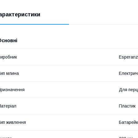
арактеристики
Основні
иробник
Esperan
ип млина
Електрич
ризначення
Для пер
атеріал
Пластик
ип живлення
Батарей