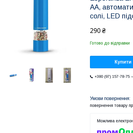
AA, автомат
солі, LED пі
290 ₴
Готово до відправки
Купити
+380 (97) 157-78-75
повернення товару п