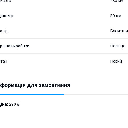
исота
230 мм
іаметр
50 мм
олір
Блакитн
раїна виробник
Польща
Стан
Новий
нформація для замовлення
іна:
290 ₴