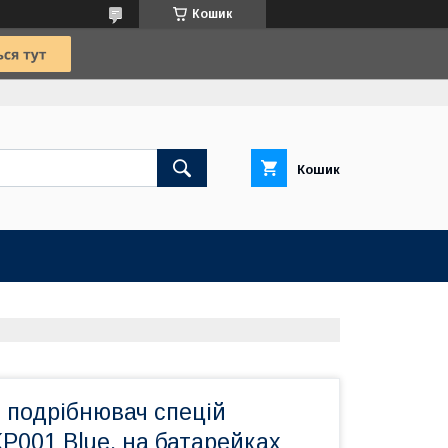
Кошик
Кошик
 подрібнювач спецій
P001 Blue, на батарейках