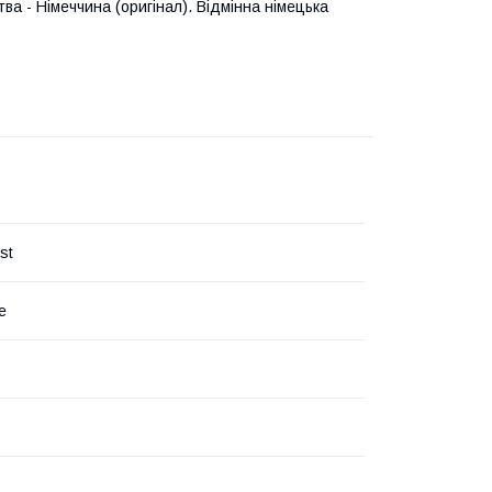
ва - Німеччина (оригінал). Відмінна німецька
st
е