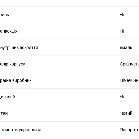
риль
Ні
онвекція
Ні
нутрішнє покриття
емаль
олір корпусу
Срібляст
раїна виробник
Німеччин
Дисплей
Ні
Стан
Новий
лементи управління
Поворотн