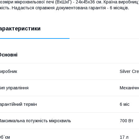
озміри мікрохвильової печі (ВхШхГ) - 24х45х36 см. Країна виробницт
кість. Надається справжня документована гарантія - 6 місяців.
арактеристики
Основні
иробник
Silver Cre
ип управління
Механічн
арантійний термін
6 міс
аксимальна потужність мікрохвиль
700 Вт
б`єм
17 л