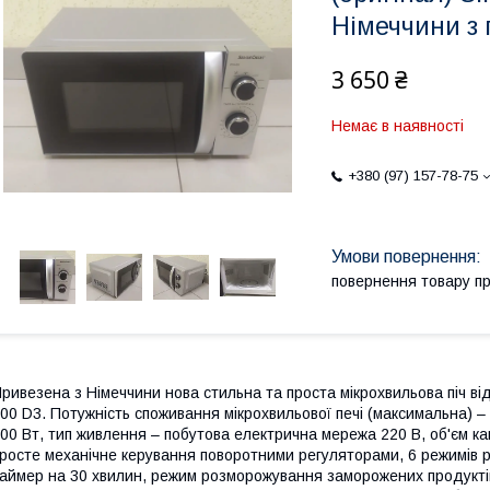
Німеччини з 
3 650 ₴
Немає в наявності
+380 (97) 157-78-75
повернення товару п
ривезена з Німеччини нова стильна та проста мікрохвильова піч ві
00 D3. Потужність споживання мікрохвильової печі (максимальна) – 
00 Вт, тип живлення – побутова електрична мережа 220 В, об'єм ка
росте механічне керування поворотними регуляторами, 6 режимів р
аймер на 30 хвилин, режим розморожування заморожених продуктів,