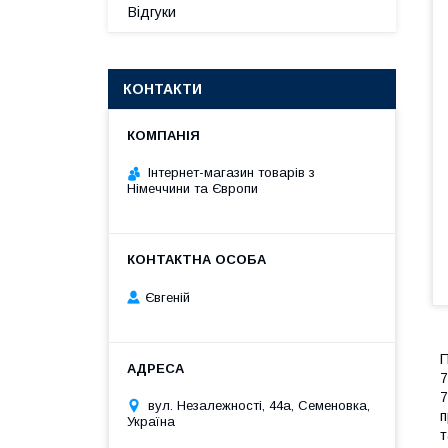
Відгуки
КОНТАКТИ
Інтернет-магазин товарів з
Німеччини та Європи
Євгеній
П
7
7
вул. Незалежності, 44а, Семеновка,
п
Україна
т