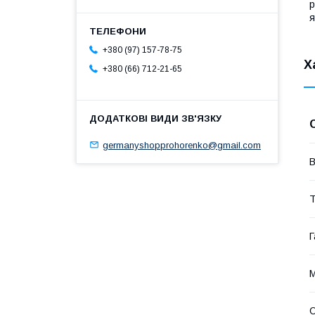
р
я
+380 (97) 157-78-75
Х
+380 (66) 712-21-65
germanyshopprohorenko@gmail.com
В
Т
Г
М
О