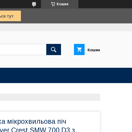
Кошик
Кошик
а мікрохвильова піч
lver Crest SMW 700 D3 з