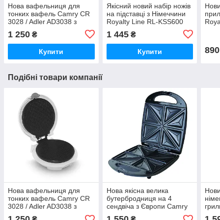
Нова вафельниця для
Якісний новий набір ножів
Нови
тонких вафель Camry CR
на підставці з Німеччини
прил
3028 / Adler AD3038 з
Royalty Line RL-KSS600
Roya
Європи з гарантією
Німе
1 250
1 445
₴
₴
890
Купити
Купити
Подібні товари компанії
Нова вафельниця для
Нова якісна велика
Нов
тонких вафель Camry CR
бутербродниця на 4
німе
3028 / Adler AD3038 з
сендвіча з Європи Camry
грил
Європи з гарантією
CR3023 з гарантією
1000
1 250
1 550
1 5
₴
₴