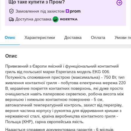
Що таке купити з Пром?
Замовлення під захистом
Доступна доставка
Опис
Характеристики
Доставка
Оплата
Умови п
Опис
Привезений з Європи якісний і функціональний контактний
гриль від польської марки Esperanza модель EKG 006.
Потужність споживання пристрою (максимальна) - 750 Вт, тип
живлення контактної гриля - побутова електрична мережа 220
В, керамічне покриття контактних поверхонь, які дуже просто
очищаються навіть паперовою серветкою, робоча висота між
верхньою і нижньою контактною поверхнею - 5 см,
автоматичний температурний контроль, захист від перегріву,
верхня частина корпусу і рукоятка для відкривання кришки з
нержавіючої сталі, країна виробництва контактного гриля -
Польща (КНР), гарна європейська якість.
Надається справжня документована гарантія - 6 місяців.