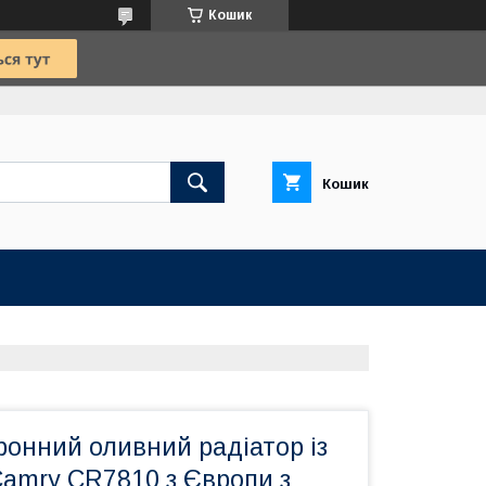
Кошик
Кошик
онний оливний радіатор із
Camry CR7810 з Європи з