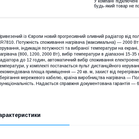
У компанії підключені
будь-який товар не п
ривезений із Європи новий прогресивний оливний радіатор від по
R7810. Потужність споживання нагрівача (максимальна) — 2000 Вт, 
ерування, індикація потужності та вибраної температури на екрані,
агрівача (800, 1200, 2000 Вт), вибір температури в діапазоні 15-3
адіатора до 12 годин, автоматичний вибір споживання електроенер
емператури, у комплекті постачається пульт дистанційного керуван
екомендована площа приміщення — 20 кв. м, захист від перегріван
берігання мережевого кабелю, країна виробництва нагрівача — Поль
ункціональність. Надається справжня документована гарантія — 6
арактеристики