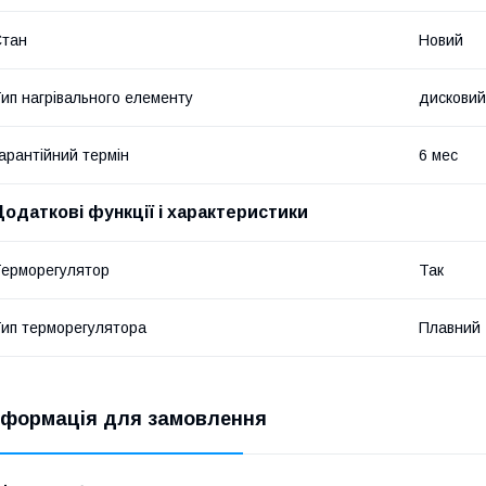
Стан
Новий
ип нагрівального елементу
дисковий
арантійний термін
6 мес
Додаткові функції і характеристики
ерморегулятор
Так
ип терморегулятора
Плавний
нформація для замовлення