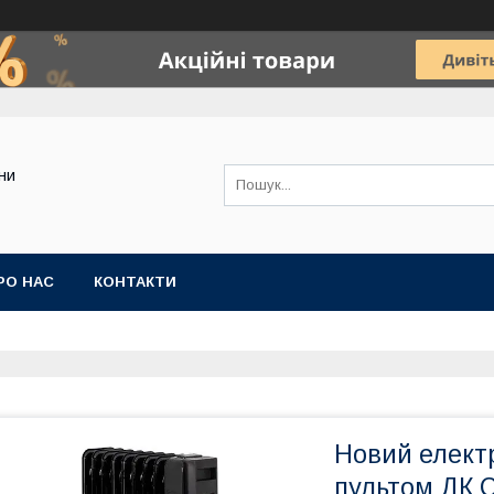
ини
РО НАС
КОНТАКТИ
Новий електр
пультом ДК 