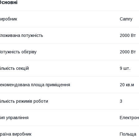
Основні
иробник
Camry
поживана потужність
2000 Вт
отужність обігріву
2000 Вт
ількість секцій
9 шт.
екомендована площа приміщення
20 кв.м
ількість режимів роботи
3
ип управління
Електро
раїна виробник
Польща