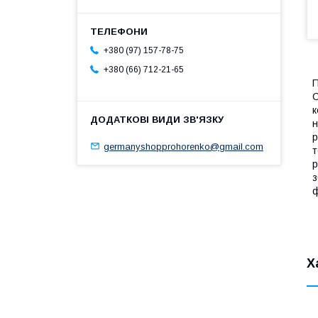
+380 (97) 157-78-75
+380 (66) 712-21-65
П
C
к
н
р
germanyshopprohorenko@gmail.com
т
р
з
ф
Х