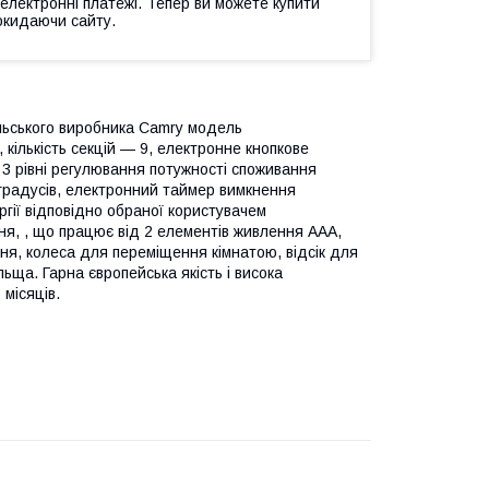
 електронні платежі. Тепер ви можете купити
окидаючи сайту.
льського виробника Camry модель
кількість секцій — 9, електронне кнопкове
 3 рівні регулювання потужності споживання
5 градусів, електронний таймер вимкнення
гії відповідно обраної користувачем
ня, , що працює від 2 елементів живлення ААА,
ня, колеса для переміщення кімнатою, відсік для
ща. Гарна європейська якість і висока
 місяців.