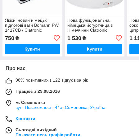
Якісні новий німецькі
Нова функціональна
Нова
підлогові ваги Bomann PW
німецька йогуртница з
соко
1417CB / Clatronic
Німеччини Clatronic
цит
PW3368 з гарантією
JM3344 з гарантією
CB10
750
1 530
1 1
₴
₴
з га
Купити
Купити
Про нас
98% позитивних з 122 відгуків за рік
Працює з 29.08.2016
м. Семеновка
вул. Незалежності, 44а, Семеновка, Україна
Контакти
Сьогодні вихідний
Показати весь графік роботи