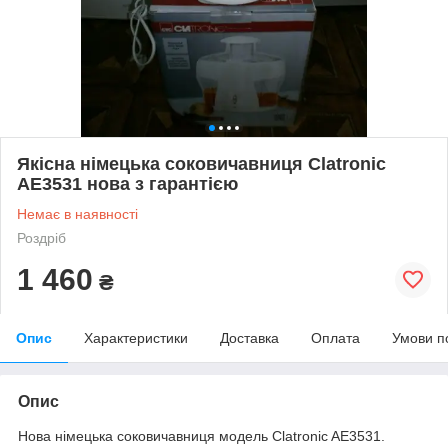
Якісна німецька соковичавниця Clatronic
AE3531 нова з гарантією
Немає в наявності
Роздріб
1 460
₴
Опис
Характеристики
Доставка
Оплата
Умови п
Опис
Нова німецька соковичавниця модель Clatronic AE3531.