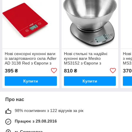
Нові сенсорні кухонні ваги
Нові стильні та надійні
Нові
із загартованого скла Adler
кухонні ваги Mesko
з не
AD 3138 Red з Європи з
MS3152 з Європи з
MS31
гарантією
гарантією
гара
395
810
370
₴
₴
Купити
Купити
Про нас
98% позитивних з 122 відгуків за рік
Працює з 29.08.2016
м. Семеновка