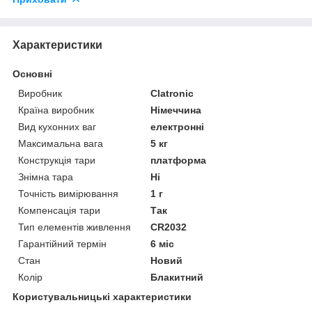
Характеристики
Основні
Виробник
Clatronic
Країна виробник
Німеччина
Вид кухонних ваг
електронні
Максимальна вага
5 кг
Конструкція тари
платформа
Знімна тара
Ні
Точність вимірювання
1 г
Компенсація тари
Так
Тип елементів живлення
CR2032
Гарантійний термін
6 міс
Стан
Новий
Колір
Блакитний
Користувальницькі характеристики