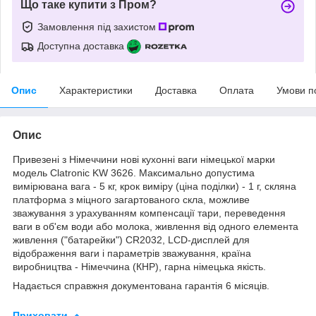
Що таке купити з Пром?
Замовлення під захистом
Доступна доставка
Опис
Характеристики
Доставка
Оплата
Умови п
Опис
Привезені з Німеччини нові кухонні ваги німецької марки
модель Clatronic KW 3626. Максимально допустима
вимірювана вага - 5 кг, крок виміру (ціна поділки) - 1 г, скляна
платформа з міцного загартованого скла, можливе
зважування з урахуванням компенсації тари, переведення
ваги в об'єм води або молока, живлення від одного елемента
живлення ("батарейки") CR2032, LCD-дисплей для
відображення ваги і параметрів зважування, країна
виробництва - Німеччина (КНР), гарна німецька якість.
Надається справжня документована гарантія 6 місяців.
Приховати