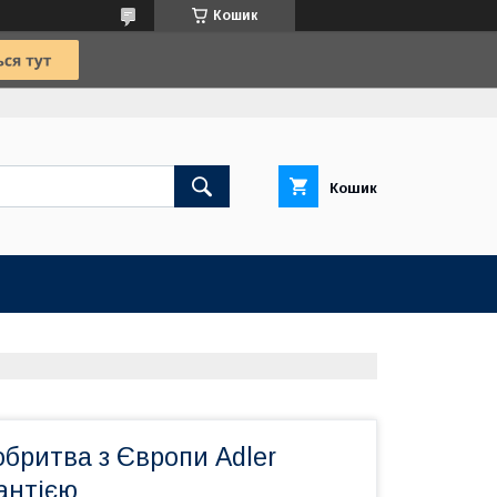
Кошик
Кошик
бритва з Європи Adler
антією