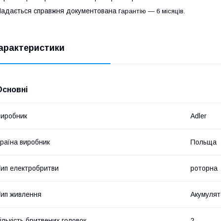
адається справжня документована г
арантію — 6 місяців.
арактеристики
Основні
иробник
Adler
раїна виробник
Польща
ип електробритви
роторна
ип живлення
Акумулят
ількість бритвених головок
2