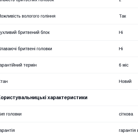
ожливість вологого гоління
Так
ухливий бритвений блок
Ні
лаваючі бритвені головки
Ні
арантійний термін
6 міс
Стан
Новий
Користувальницькі характеристики
ип головки
сіткова
арантія
гарантія