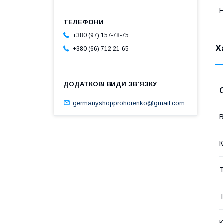
Н
+380 (97) 157-78-75
Х
+380 (66) 712-21-65
germanyshopprohorenko@gmail.com
В
К
Т
Т
К