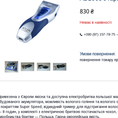
830 ₴
Немає в наявності
+380 (97) 157-78-75
повернення товару п
ривезена з Європи якісна та доступна електробритва польської м
будованого акумулятора, можливість вологого гоління та вологого
 покриттям Super Speed, відкидний тример для підстригання воло
 8 годин, у комплекті з електричною бритвою постачається чохол, 
иробництва бритви — Польща. Гарна європейська якість.