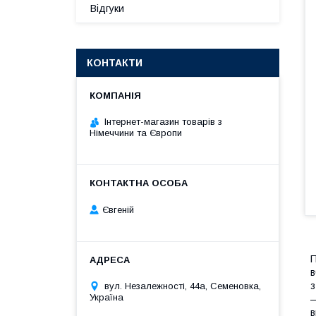
Відгуки
КОНТАКТИ
Інтернет-магазин товарів з
Німеччини та Європи
Євгеній
П
в
з
вул. Незалежності, 44а, Семеновка,
Україна
—
в