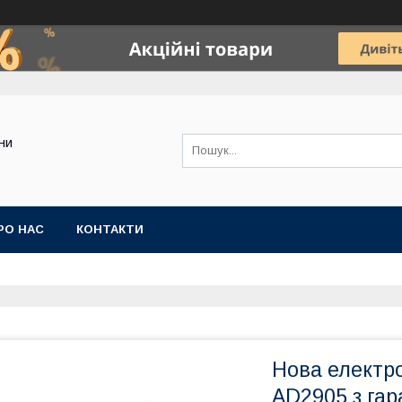
ини
РО НАС
КОНТАКТИ
Нова електро
AD2905 з гар