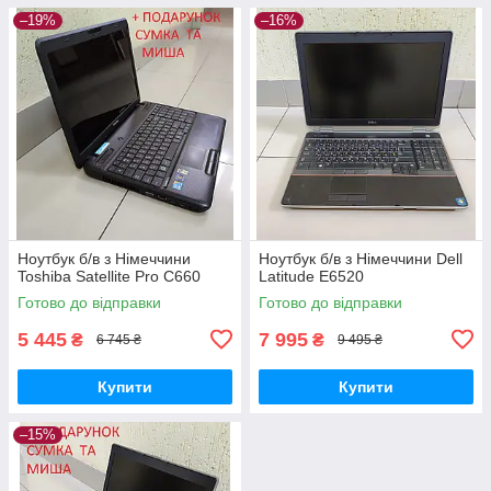
–19%
–16%
Ноутбук б/в з Німеччини
Ноутбук б/в з Німеччини Dell
Toshiba Satellite Pro C660
Latitude E6520
Готово до відправки
Готово до відправки
5 445
7 995
₴
₴
6 745 ₴
9 495 ₴
Купити
Купити
–15%