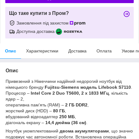
Що таке купити з Пром?
Замовлення під захистом
Доступна доставка
Опис
Характеристики
Доставка
Оплата
Умови п
Опис
Привезений з Німеччини надійний недорогий ноутбук від
німецького бренду
Fujitsu-Siemens модель Lifebook
S7110
.
Процесор –
Intel Core 2 Duo T5600, 2 х 1833 МГц
, кількість
ядер – 2,
оперативна пам'ять (RAM) –
2 ГБ DDR2
,
жорсткий диск (HDD) –
80 ГБ
,
вбудований відеоадаптер
250 МБ
,
діагональ екрану –
14,4 дюйма (36 см)
.
Ноутбук укомплектований
двома акумуляторами
, що значно
подовжує час автономної роботи. Встановлена операційна