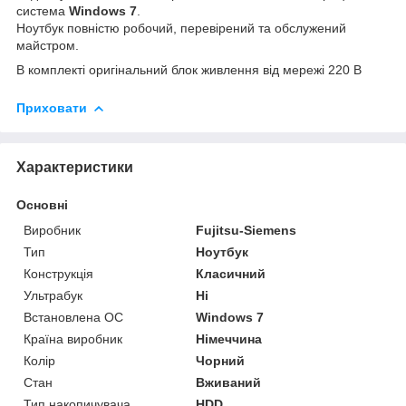
система
Windows 7
.
Ноутбук повністю робочий, перевірений та обслужений
майстром.
В комплекті оригінальний блок живлення від мережі 220 В
Приховати
Характеристики
Основні
Виробник
Fujitsu-Siemens
Тип
Ноутбук
Конструкція
Класичний
Ультрабук
Ні
Встановлена ОС
Windows 7
Країна виробник
Німеччина
Колір
Чорний
Стан
Вживаний
Тип накопичувача
HDD