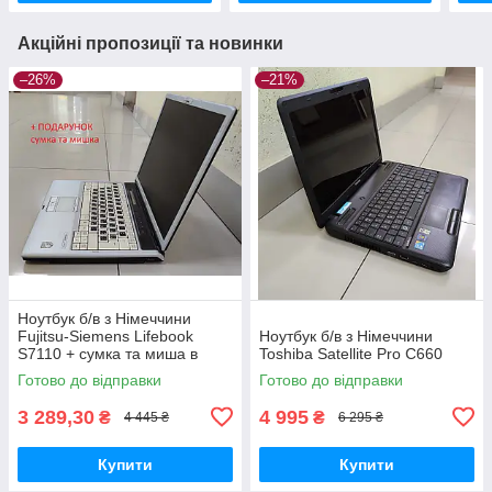
Акційні пропозиції та новинки
–26%
–21%
Ноутбук б/в з Німеччини
Fujitsu-Siemens Lifebook
Ноутбук б/в з Німеччини
S7110 + сумка та миша в
Toshiba Satellite Pro C660
подарунок
Готово до відправки
Готово до відправки
3 289,30
4 995
₴
₴
4 445 ₴
6 295 ₴
Купити
Купити