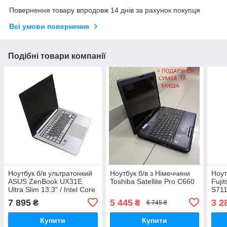
Повернення товару впродовж 14 днів за рахунок покупця
Всі умови повернення
Подібні товари компанії
Ноутбук б/в ультратонкий
Ноутбук б/в з Німеччини
Ноут
ASUS ZenBook UX31E
Toshiba Satellite Pro C660
Fuji
Ultra Slim 13.3" / Intel Core
S711
i7 / 4 ГБ RAM / 256 ГБ
пода
7 895
5 445
3 2
₴
₴
6 745 ₴
HDD / Windows 10
Купити
Купити