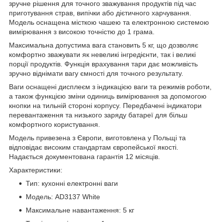
зручне рішення для точного зважування продуктів під час
приготування страв, випічки або дієтичного харчування.
Модель оснащена місткою чашею та електронною системою
вимірювання з високою точністю до 1 грама.
Максимальна допустима вага становить 5 кг, що дозволяє
комфортно зважувати як невеликі інгредієнти, так і великі
порції продуктів. Функція врахування тари дає можливість
зручно віднімати вагу ємності для точного результату.
Ваги оснащені дисплеєм з індикацією ваги та режимів роботи,
а також функцією зміни одиниць вимірювання за допомогою
кнопки на тильній стороні корпусу. Передбачені індикатори
перевантаження та низького заряду батареї для більш
комфортного користування.
Модель привезена з Європи, виготовлена у Польщі та
відповідає високим стандартам європейської якості.
Надається документована гарантія 12 місяців.
Характеристики:
Тип: кухонні електронні ваги
Модель: AD3137 White
Максимальне навантаження: 5 кг