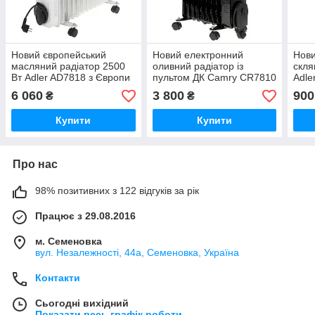
Новий європейський
Новий електронний
Нови
масляний радіатор 2500
оливний радіатор із
скля
Вт Adler AD7818 з Європи
пультом ДК Camry CR7810
Adle
з гарантією
з Європи з гарантією
гара
6 060
3 800
900
₴
₴
Купити
Купити
Про нас
98% позитивних з 122 відгуків за рік
Працює з 29.08.2016
м. Семеновка
вул. Незалежності, 44а, Семеновка, Україна
Контакти
Сьогодні вихідний
Показати весь графік роботи