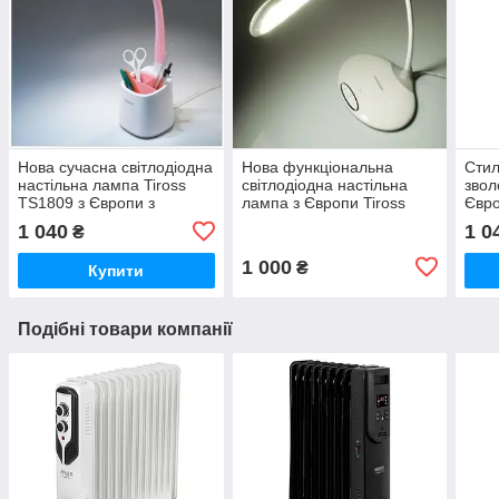
Нова сучасна світлодіодна
Нова функціональна
Стил
настільна лампа Tiross
світлодіодна настільна
звол
TS1809 з Європи з
лампа з Європи Tiross
Євро
гарантією
TS1802 з гарантією
EHA0
1 040
1 0
₴
1 000
₴
Купити
Подібні товари компанії