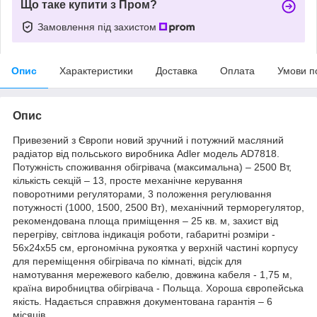
Що таке купити з Пром?
Замовлення під захистом
Опис
Характеристики
Доставка
Оплата
Умови п
Опис
Привезений з Європи новий зручний і потужний масляний
радіатор від польського виробника Adler модель AD7818.
Потужність споживання обігрівача (максимальна) – 2500 Вт,
кількість секцій – 13, просте механічне керування
поворотними регуляторами, 3 положення регулювання
потужності (1000, 1500, 2500 Вт), механічний терморегулятор,
рекомендована площа приміщення – 25 кв. м, захист від
перегріву, світлова індикація роботи, габаритні розміри -
56х24х55 см, ергономічна рукоятка у верхній частині корпусу
для переміщення обігрівача по кімнаті, відсік для
намотування мережевого кабелю, довжина кабеля - 1,75 м,
країна виробництва обігрівача - Польща. Хороша європейська
якість. Надається справжня документована гарантія – 6
місяців.