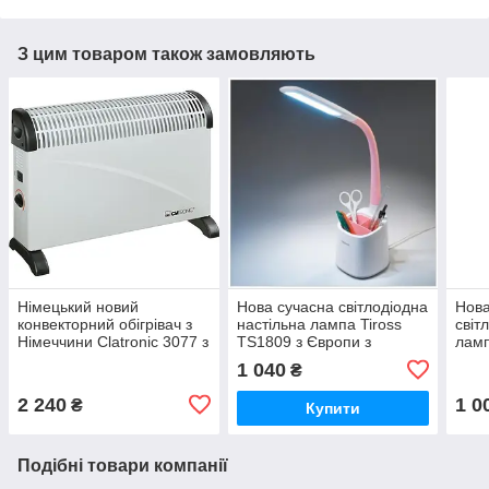
З цим товаром також замовляють
Німецький новий
Нова сучасна світлодіодна
Нова
конвекторний обігрівач з
настільна лампа Tiross
світ
Німеччини Clatronic 3077 з
TS1809 з Європи з
ламп
гарантією
гарантією
TS18
1 040
₴
2 240
1 0
₴
Купити
Подібні товари компанії