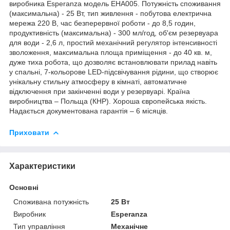
виробника Esperanza модель EHA005. Потужність споживання
(максимальна) - 25 Вт, тип живлення - побутова електрична
мережа 220 В, час безперервної роботи - до 8,5 годин,
продуктивність (максимальна) - 300 мл/год, об'єм резервуара
для води - 2,6 л, простий механічний регулятор інтенсивності
зволоження, максимальна площа приміщення - до 40 кв. м,
дуже тиха робота, що дозволяє встановлювати прилад навіть
у спальні, 7-кольорове LED-підсвічування рідини, що створює
унікальну стильну атмосферу в кімнаті, автоматичне
відключення при закінченні води у резервуарі. Країна
виробництва – Польща (КНР). Хороша європейська якість.
Надається документована гарантія – 6 місяців.
Приховати
Характеристики
Основні
Споживана потужність
25 Вт
Виробник
Esperanza
Тип управління
Механічне