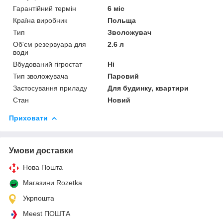
Гарантійний термін
6 міс
Країна виробник
Польща
Тип
Зволожувач
Об'єм резервуара для
2.6 л
води
Вбудований гігростат
Ні
Тип зволожувача
Паровий
Застосування приладу
Для будинку, квартири
Стан
Новий
Приховати
Умови доставки
Нова Пошта
Магазини Rozetka
Укрпошта
Meest ПОШТА