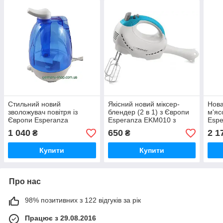
Стильний новий
Якісний новий міксер-
Нова
зволожувач повітря із
блендер (2 в 1) з Європи
м'яс
Європи Esperanza
Esperanza EKM010 з
Espe
EHA003 з гарантією
гарантією
гара
1 040
650
2 1
₴
₴
Купити
Купити
Про нас
98% позитивних з 122 відгуків за рік
Працює з 29.08.2016