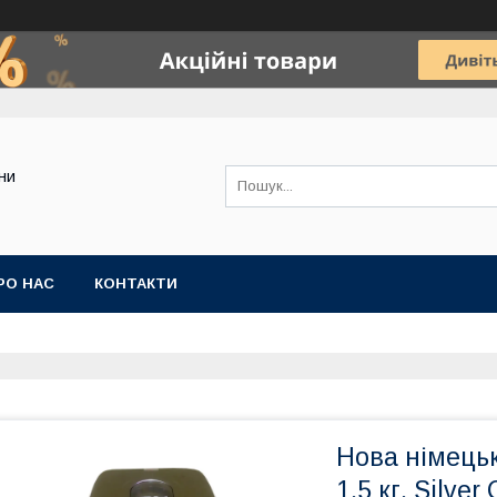
ини
РО НАС
КОНТАКТИ
Нова німецьк
1,5 кг. Silve