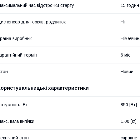
аксимальний час відстрочки старту
15 годин
испенсер для горіхів, родзинок
Ні
раїна виробник
Німеччин
арантійний термін
6 міс
Стан
Новий
Користувальницькі характеристики
отужність, Вт
850 [Вт]
акс. вага випічки
1.00 [кг]
ехнічний стан
справне