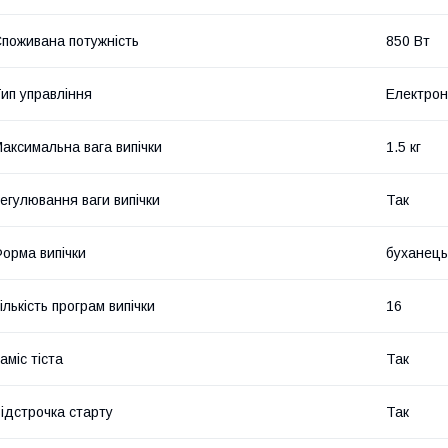
поживана потужність
850 Вт
ип управління
Електро
аксимальна вага випічки
1.5 кг
егулювання ваги випічки
Так
орма випічки
буханець
ількість програм випічки
16
аміс тіста
Так
ідстрочка старту
Так