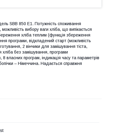
модель SBB 850 E1. Потужність споживання
, можливість вибору ваги хліба, що випікається
 збереження хліба теплим (функція збереження
ння програми, відкладений старт (можливість
готування, 2 вінчики для замішування тіста,
я хліба без замішування, програми
, 8 власних програм, індикація часу та параметрів
ібопічки – Німеччина. Надається справжня
st