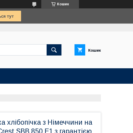
Кошик
Кошик
а хлібопічка з Німеччини на
r Crest SBB 850 E1 з гарантією