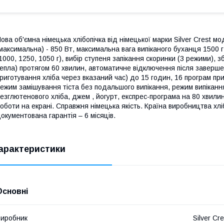
ова об'ємна німецька хлібопічка від німецької марки Silver Crest 
максимальна) - 850 Вт, максимальна вага випіканого буханця 1500 г
1000, 1250, 1050 г), вибір ступеня запікання скоринки (3 режими),
епла) протягом 60 хвилин, автоматичне відключення після заверше
риготування хліба через вказаний час) до 15 годин, 16 програм при
ежим замішування тіста без подальшого випікання, режим випіканн
езглютенового хліба, джем , йогурт, експрес-програма на 80 хвилин
оботи на екрані. Справжня німецька якість. Країна виробництва хл
окументована гарантія – 6 місяців.
арактеристики
Основні
иробник
Silver Cre