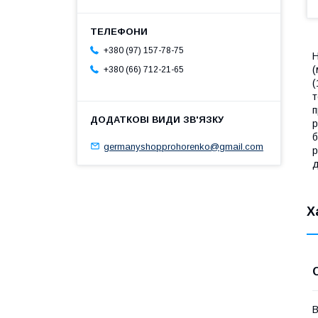
+380 (97) 157-78-75
Н
(
+380 (66) 712-21-65
(
т
п
р
б
germanyshopprohorenko@gmail.com
р
д
Х
В