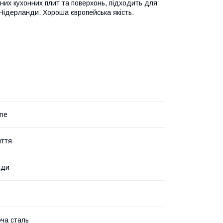
йних кухонних плит та поверхонь, підходить для
Нідерланди. Хороша європейська якість.
ine
иття
нди
ча сталь