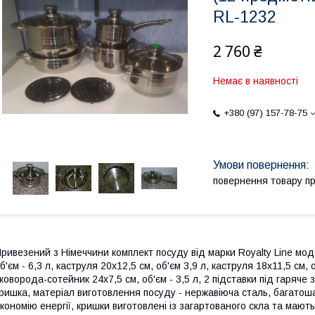
RL-1232
2 760 ₴
Немає в наявності
+380 (97) 157-78-75
повернення товару п
ривезений з Німеччини комплект посуду від марки Royalty Line мод
б'єм - 6,3 л, каструля 20х12,5 см, об'єм 3,9 л, каструля 18х11,5 см, о
коворода-сотейник 24х7,5 см, об'єм - 3,5 л, 2 підставки під гаряч
ришка, матеріал виготовлення посуду - нержавіюча сталь, багатош
кономію енергії, кришки виготовлені із загартованого скла та мають