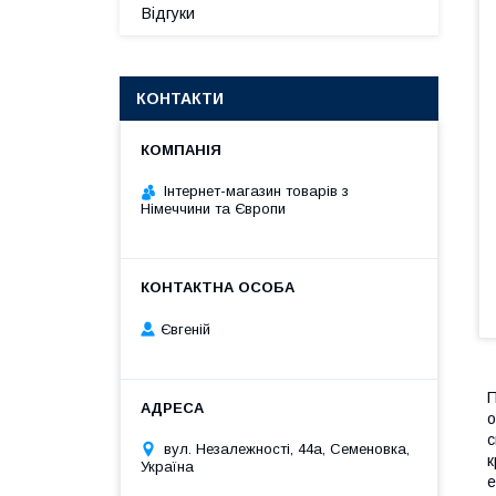
Відгуки
КОНТАКТИ
Інтернет-магазин товарів з
Німеччини та Європи
Євгеній
П
о
с
вул. Незалежності, 44а, Семеновка,
к
Україна
е