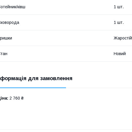
отейник/ківш
1 шт.
Сковорода
1 шт.
Кришки
Жаростій
Стан
Новий
нформація для замовлення
іна:
2 760 ₴