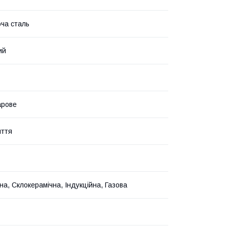
ча сталь
ий
арове
иття
на, Склокерамічна, Індукційна, Газова