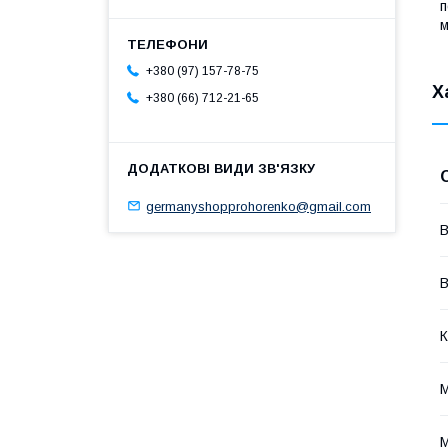
п
м
+380 (97) 157-78-75
Х
+380 (66) 712-21-65
germanyshopprohorenko@gmail.com
В
В
К
М
М