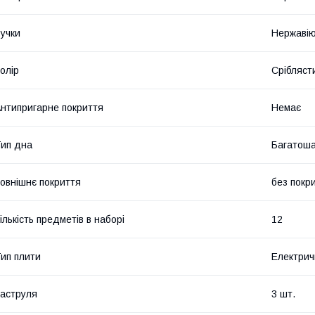
учки
Нержавію
олір
Срібляст
нтипригарне покриття
Немає
ип дна
Багатош
овнішнє покриття
без покр
ількість предметів в наборі
12
ип плити
Електрич
аструля
3 шт.