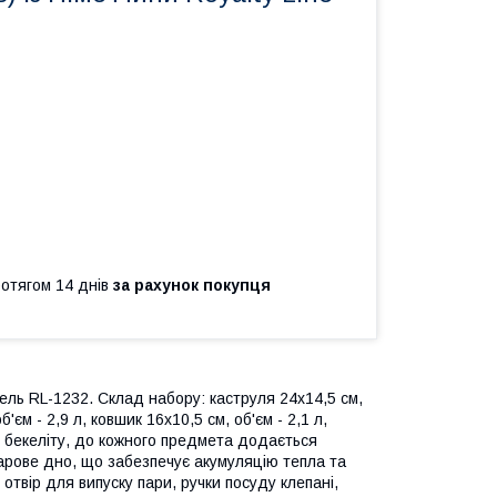
ротягом 14 днів
за рахунок покупця
ель RL-1232. Склад набору: каструля 24х14,5 см,
б'єм - 2,9 л, ковшик 16х10,5 см, об'єм - 2,1 л,
е з бекеліту, до кожного предмета додається
арове дно, що забезпечує акумуляцію тепла та
 отвір для випуску пари, ручки посуду клепані,