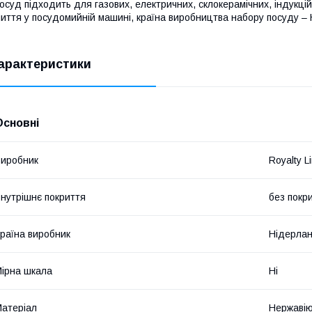
осуд підходить для газових, електричних, склокерамічних, індукці
иття у посудомийній машині, країна виробництва набору посуду – 
арактеристики
Основні
иробник
Royalty L
нутрішнє покриття
без покр
раїна виробник
Нідерла
ірна шкала
Ні
атеріал
Нержавію