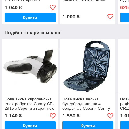
гарантією
TS1802 з гарантією
Grey
1 040
625
₴
1 000
₴
Купити
Подібні товари компанії
Нова якісна європейська
Нова якісна велика
Нови
електробритва Camry CR-
бутербродниця на 4
раді
2915 з Європи з гарантією
сендвіча з Європи Camry
CR11
CR3023 з гарантією
гара
1 140
1 550
1 0
₴
₴
Купити
Купити