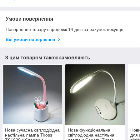
Умови повернення
Повернення товару впродовж 14 днів за рахунок покупця
Всі умови повернення
З цим товаром також замовляють
Нова сучасна світлодіодна
Нова функціональна
Нови
настільна лампа Tiross
світлодіодна настільна
для 
TS1809 з Європи з
лампа з Європи Tiross
піді