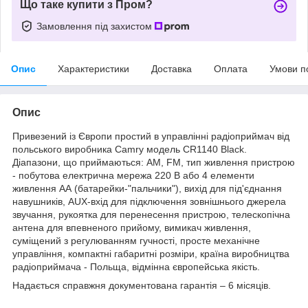
Що таке купити з Пром?
Замовлення під захистом
Опис
Характеристики
Доставка
Оплата
Умови п
Опис
Привезений із Європи простий в управлінні радіоприймач від
польського виробника Camry модель CR1140 Black.
Діапазони, що приймаються: AM, FM, тип живлення пристрою
- побутова електрична мережа 220 В або 4 елементи
живлення АА (батарейки-"пальчики"), вихід для під'єднання
навушників, AUX-вхід для підключення зовнішнього джерела
звучання, рукоятка для перенесення пристрою, телескопічна
антена для впевненого прийому, вимикач живлення,
суміщений з регулюванням гучності, просте механічне
управління, компактні габаритні розміри, країна виробництва
радіоприймача - Польща, відмінна європейська якість.
Надається справжня документована гарантія – 6 місяців.