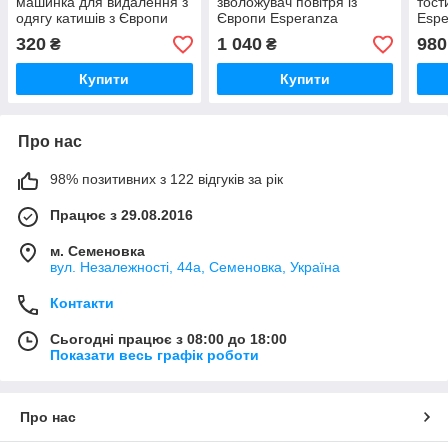
машинка для видалення з
зволожувач повітря із
тост
одягу катишів з Європи
Європи Esperanza
Espe
Adler AD9616 з гарантією
EHA003 з гарантією
Євро
320
1 040
980
₴
₴
Купити
Купити
Про нас
98% позитивних з 122 відгуків за рік
Працює з 29.08.2016
м. Семеновка
вул. Незалежності, 44а, Семеновка, Україна
Контакти
Сьогодні працює з 08:00 до 18:00
Показати весь графік роботи
Про нас