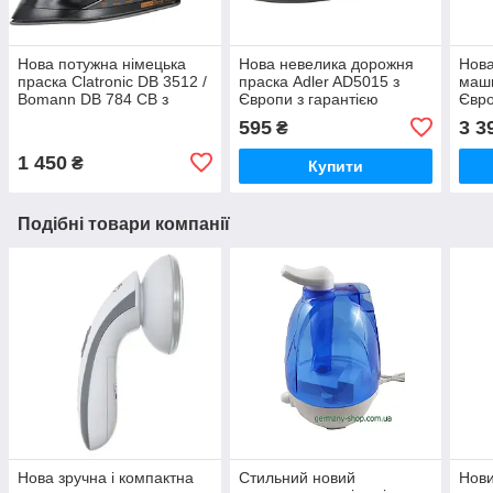
Нова потужна німецька
Нова невелика дорожня
Нова
праска Clatronic DB 3512 /
праска Adler AD5015 з
маши
Bomann DB 784 CB з
Європи з гарантією
Євро
Німеччини з гарантією
595
3 3
₴
1 450
₴
Купити
Подібні товари компанії
Нова зручна і компактна
Стильний новий
Нови