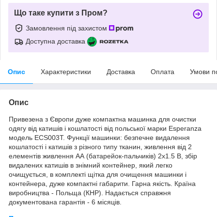
Що таке купити з Пром?
Замовлення під захистом
Доступна доставка
Опис
Характеристики
Доставка
Оплата
Умови п
Опис
Привезена з Європи дуже компактна машинка для очистки
одягу від катишів і кошлатості від польської марки Esperanza
модель ECS003T. Функції машинки: безпечне видалення
кошлатості і катишів з різного типу тканин, живлення від 2
елементів живлення АА (батарейок-пальчиків) 2х1.5 В, збір
видалених катишів в знімний контейнер, який легко
очищується, в комплекті щітка для очищення машинки і
контейнера, дуже компактні габарити. Гарна якість. Країна
виробництва - Польща (КНР). Надається справжня
документована гарантія - 6 місяців.