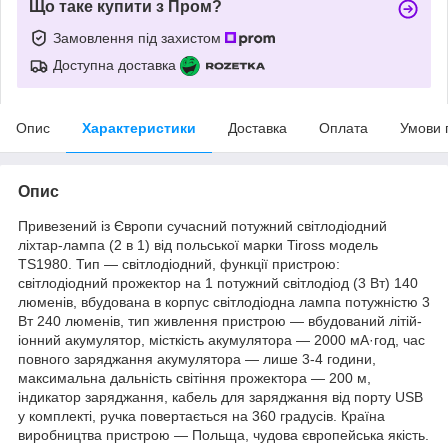
Що таке купити з Пром?
Замовлення під захистом
Доступна доставка
Опис
Характеристики
Доставка
Оплата
Умови 
Опис
Привезений із Європи сучасний потужний світлодіодний
ліхтар-лампа (2 в 1) від польської марки Tiross модель
TS1980. Тип — світлодіодний, функції пристрою:
світлодіодний прожектор на 1 потужний світлодіод (3 Вт) 140
люменів, вбудована в корпус світлодіодна лампа потужністю 3
Вт 240 люменів, тип живлення пристрою — вбудований літій-
іонний акумулятор, місткість акумулятора — 2000 мА·год, час
повного заряджання акумулятора — лише 3-4 години,
максимальна дальність світіння прожектора — 200 м,
індикатор заряджання, кабель для заряджання від порту USB
у комплекті, ручка повертається на 360 градусів. Країна
виробництва пристрою — Польща, чудова європейська якість.