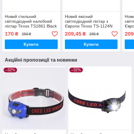
Новий стильний
Новий якісний
Нови
світлодіодний налобний
світлодіодний ліхтар з
світ
ліхтар Tiross TS1861 Black
Європи Tiross TS-1124N
Євро
з Європи
Black
Gre
170
209,45
209
₴
₴
250 ₴
295 ₴
Купити
Купити
Акційні пропозиції та новинки
–32%
–32%