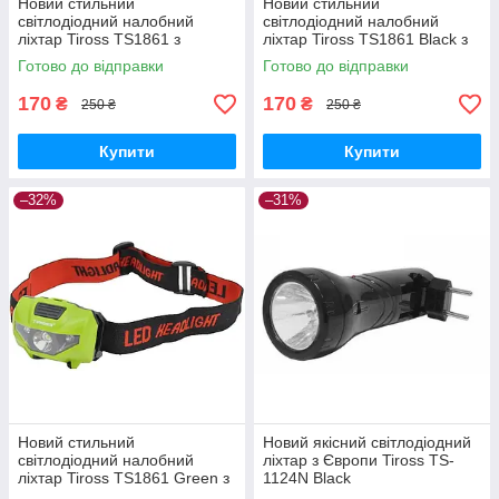
Новий стильний
Новий стильний
світлодіодний налобний
світлодіодний налобний
ліхтар Tiross TS1861 з
ліхтар Tiross TS1861 Black з
Європи
Європи
Готово до відправки
Готово до відправки
170
170
₴
₴
250 ₴
250 ₴
Купити
Купити
–32%
–31%
Новий стильний
Новий якісний світлодіодний
світлодіодний налобний
ліхтар з Європи Tiross TS-
ліхтар Tiross TS1861 Green з
1124N Black
Європи