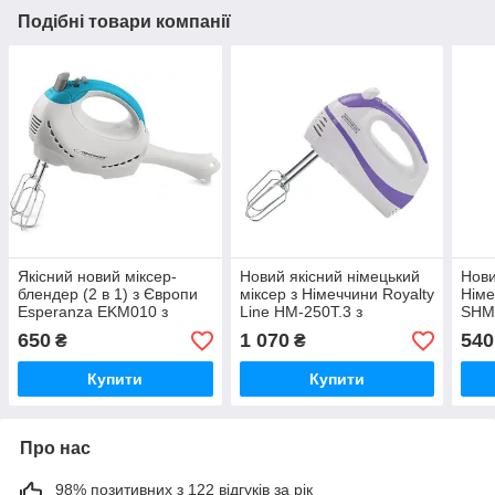
Подібні товари компанії
Якісний новий міксер-
Новий якісний німецький
Нови
блендер (2 в 1) з Європи
міксер з Німеччини Royalty
Німе
Esperanza EKM010 з
Line HM-250T.3 з
SHM
гарантією
гарантією
650
1 070
540
₴
₴
Купити
Купити
Про нас
98% позитивних з 122 відгуків за рік