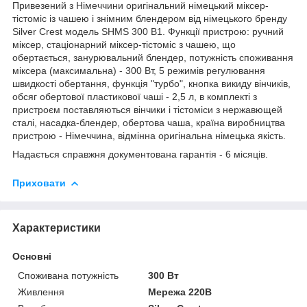
Привезений з Німеччини оригінальний німецький міксер-
тістоміс із чашею і знімним блендером від німецького бренду
Silver Crest модель SHMS 300 B1. Функції пристрою: ручний
міксер, стаціонарний міксер-тістоміс з чашею, що
обертається, занурювальний блендер, потужність споживання
міксера (максимальна) - 300 Вт, 5 режимів регулювання
швидкості обертання, функція "турбо", кнопка викиду вінчиків,
обсяг обертової пластикової чаші - 2,5 л, в комплекті з
пристроєм поставляються вінчики і тістоміси з нержавющей
сталі, насадка-блендер, обертова чаша, країна виробництва
пристрою - Німеччина, відмінна оригінальна німецька якість.
Надається справжня документована гарантія - 6 місяців.
Приховати
Характеристики
Основні
Споживана потужність
300 Вт
Живлення
Мережа 220В