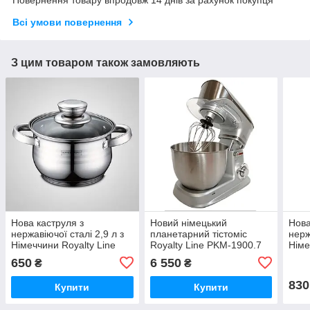
Повернення товару впродовж 14 днів за рахунок покупця
Всі умови повернення
З цим товаром також замовляють
Нова каструля з
Новий німецький
Нова
нержавіючої сталі 2,9 л з
планетарний тістоміс
нерж
Німеччини Royalty Line
Royalty Line PKM-1900.7
Німе
Silver з Німеччини з
650
6 550
₴
₴
гарантією
830
Купити
Купити