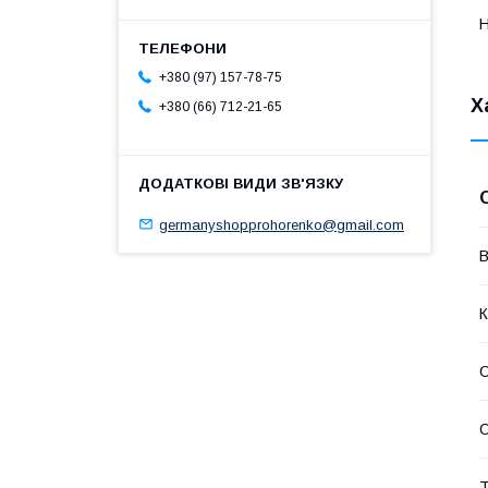
Н
+380 (97) 157-78-75
Х
+380 (66) 712-21-65
germanyshopprohorenko@gmail.com
В
К
С
О
Т