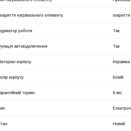
окриття нагрівального елементу
покриття 
ндикатор роботи
Так
ункція автовідключення
Так
атеріал корпусу
Кераміка
олір корпусу
Білий
арантійний термін
6 міс
ип
Електроч
Стан
Новий