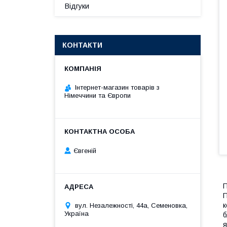
Відгуки
КОНТАКТИ
Інтернет-магазин товарів з
Німеччини та Європи
Євгеній
П
П
к
вул. Незалежності, 44а, Семеновка,
Україна
б
я