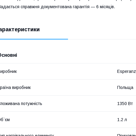
адається справжня документована гарантія — 6 місяців.
арактеристики
Основні
иробник
Esperan
раїна виробник
Польща
поживана потужність
1350 Вт
б`єм
1.2 л
ип нагрівального елементу
Прихован