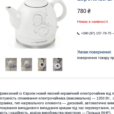
780 ₴
Немає в наявності
+380 (97) 157-78-75
повернення товару п
ривезений із Європи новий якісний керамічний електрочайник від
отужність споживання електрочайника (максимальна) — 1350 Вт, о
ераміка, тип нагрівального елемента — дисковий, автоматичне вим
локування випадкового випадання кришки під час перевертання, за
кість і надійність, країна виробництва пристрою — Польща (КНР).