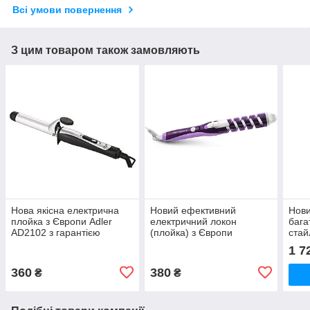
Всі умови повернення
З цим товаром також замовляють
Нова якісна електрична
Новий ефективний
Нов
плойка з Європи Adler
електричний локон
бага
AD2102 з гарантією
(плойка) з Європи
стай
Esperanza EBL009B
Camr
1 7
Cleopatra з гарантією
гара
360
380
₴
₴