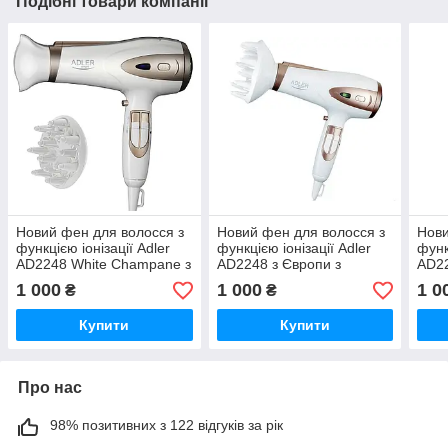
Подібні товари компанії
Новий фен для волосся з
Новий фен для волосся з
Нови
функцією іонізації Adler
функцією іонізації Adler
функ
AD2248 White Champane з
AD2248 з Європи з
AD22
Європи з гарантією
гарантією
гара
1 000
1 000
1 0
₴
₴
Купити
Купити
Про нас
98% позитивних з 122 відгуків за рік