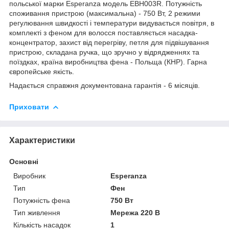
польської марки Esperanza модель EBH003R. Потужність
споживання пристрою (максимальна) - 750 Вт, 2 режими
регулювання швидкості і температури видувається повітря, в
комплекті з феном для волосся поставляється насадка-
концентратор, захист від перегріву, петля для підвішування
пристрою, складана ручка, що зручно у відрядженнях та
поїздках, країна виробництва фена - Польща (КНР). Гарна
європейське якість.
Надається справжня документована гарантія - 6 місяців.
Приховати
Характеристики
Основні
Виробник
Esperanza
Тип
Фен
Потужність фена
750 Вт
Тип живлення
Мережа 220 В
Кількість насадок
1