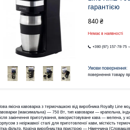
гарантією
840 ₴
Немає в наявності
+380 (97) 157-78-75
повернення товару п
ова якісна кавоварка з термочашкою від виробника Royalty Line м
авоварки (максимальна) — 750 Вт, тип кавоварки — крапельна, ін
ісля закінчення приготування, використовуване кава — мелена, у к
орпусом з неіржавкої сталі для приготовленої кави, місткість тер
ітка-фільтр. Країна виробництва пристрою — Німеччина (Словакція)