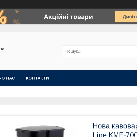
ини
РО НАС
КОНТАКТИ
Нова кавова
Line KME-700