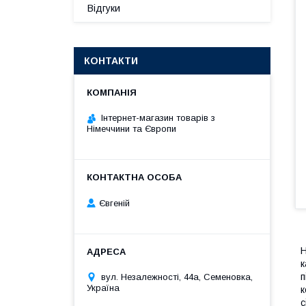
Відгуки
КОНТАКТИ
Інтернет-магазин товарів з
Німеччини та Європи
Євгеній
Н
к
п
вул. Незалежності, 44а, Семеновка,
Україна
к
с