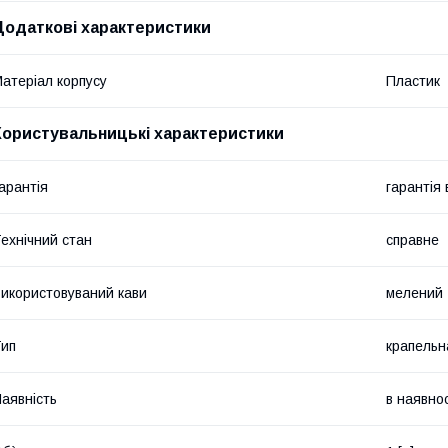
Додаткові характеристики
атеріал корпусу
Пластик
Користувальницькі характеристики
арантія
гарантія
ехнічний стан
справне
икористовуваний кави
мелений
ип
крапельн
аявність
в наявнос