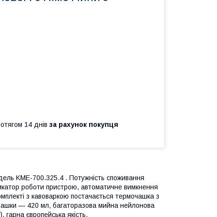
ротягом 14 днів
за рахунок покупця
одель KME-700.325.4 . Потужність споживання
дикатор роботи пристрою, автоматичне вимкнення
омплекті з кавоваркою постачається термочашка з
мочашки — 420 мл, багаторазова мийна нейлонова
, гарна європейська якість.