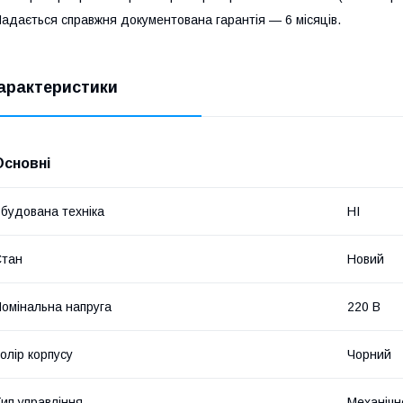
адається справжня документована гарантія — 6 місяців.
арактеристики
Основні
будована техніка
НІ
Стан
Новий
омінальна напруга
220 В
олір корпусу
Чорний
ип управління
Механічн