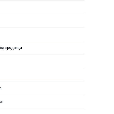
 від продавця
а
ті