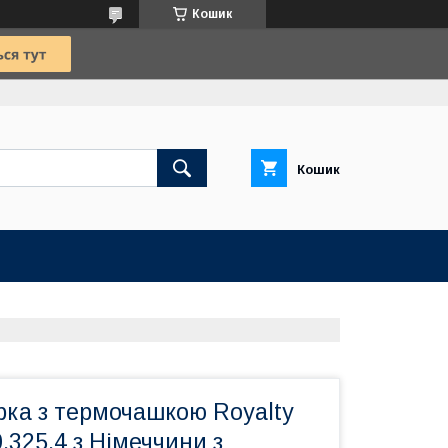
Кошик
Кошик
рка з термочашкою Royalty
.325.4 з Німеччини з