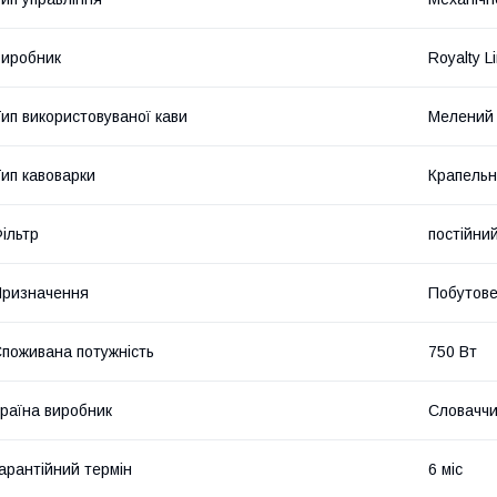
иробник
Royalty L
ип використовуваної кави
Мелений
ип кавоварки
Крапель
ільтр
постійни
ризначення
Побутов
поживана потужність
750 Вт
раїна виробник
Словачч
арантійний термін
6 міс