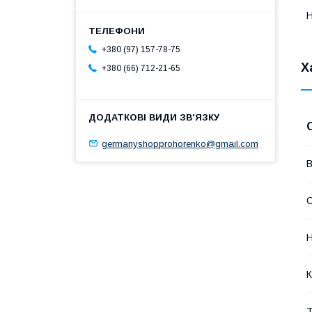
Н
+380 (97) 157-78-75
Х
+380 (66) 712-21-65
germanyshopprohorenko@gmail.com
В
Н
К
Т